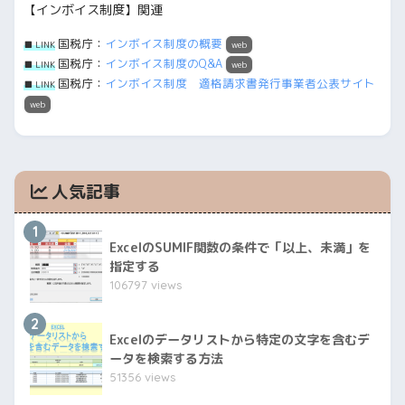
【インボイス制度】関連
国税庁：
インボイス制度の概要
■ LINK
web
国税庁：
インボイス制度のQ&A
■ LINK
web
国税庁：
インボイス制度 適格請求書発行事業者公表サイト
■ LINK
web
人気記事
1
ExcelのSUMIF関数の条件で「以上、未満」を
指定する
106797 views
2
Excelのデータリストから特定の文字を含むデ
ータを検索する方法
51356 views