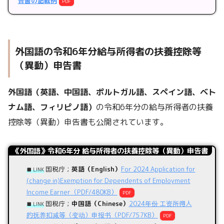
告書の記載例
PDF
外国語の令和6年分給与所得者の扶養控除等
（異動）申告書
外国語（英語、中国語、ポルトガル語、スペイン語、ベト
ナム語、フィリピノ語）
の令和6年分の給与所得者の扶養
控除等（異動）申告書も公開されています。
《外国語》令和6年分 給与所得者の扶養控除等（異動）申告書
国税庁；
英語（English）
For 2024 Application for
■ LINK
(change in)Exemption for Dependents of Employment
Income Earner（PDF/480KB）
PDF
国税庁；
中国語（Chinese）
2024年份 工资所得人
■ LINK
的抚养扣减等（变动）申报书（PDF/757KB）
PDF