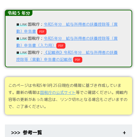
令和 5 年分
国税庁；
令和5年分 給与所得者の扶養控除等（異
■ LINK
動）申告書
PDF
国税庁；
令和5年分 給与所得者の扶養控除等（異
■ LINK
動）申告書（入力用）
PDF
国税庁；
《記載例》令和5年分 給与所得者の扶養
■ LINK
控除等（異動）申告書の記載例
PDF
このページは令和5年9月25日現在の情報に基づき作成していま
す。最新の情報は
国税庁の公式サイト
等でご確認ください。掲載内
容等の更新があった場合は、リンク切れとなる場合もございますの
で、ご了承ください。
参考一覧