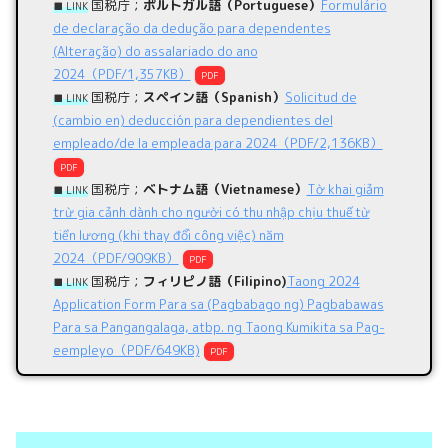
国税庁；
ポルトガル語（Portuguese）
Formulário
■ LINK
de declaração da dedução para dependentes
(Alteração) do assalariado do ano
2024（PDF/1,357KB）
PDF
国税庁；
スペイン語（Spanish）
Solicitud de
■ LINK
(cambio en) deducción para dependientes del
empleado/de la empleada para 2024（PDF/2,136KB）
PDF
国税庁；
ベトナム語（Vietnamese）
Tờ khai giảm
■ LINK
trừ gia cảnh dành cho người có thu nhập chịu thuế từ
tiền lương (khi thay đổi công việc) năm
2024（PDF/909KB）
PDF
国税庁；
フィリピノ語（Filipino)
Taong 2024
■ LINK
Application Form Para sa (Pagbabago ng) Pagbabawas
Para sa Pangangalaga, atbp. ng Taong Kumikita sa Pag-
eempleyo（PDF/649KB)
PDF