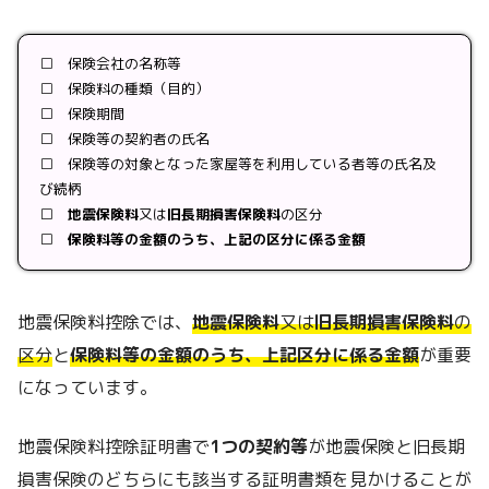
□ 保険会社の名称等
□ 保険料の種類（目的）
□ 保険期間
□ 保険等の契約者の氏名
□ 保険等の対象となった家屋等を利用している者等の氏名及
び続柄
□
地震保険料
又は
旧長期損害保険料
の区分
□
保険料等の金額のうち、上記の区分に係る金額
地震保険料控除では、
地震保険料
又は
旧長期損害保険料
の
区分
と
保険料等の金額のうち、上記区分に係る金額
が重要
になっています。
地震保険料控除証明書で
1つの契約等
が地震保険と旧長期
損害保険のどちらにも該当する証明書類を見かけることが