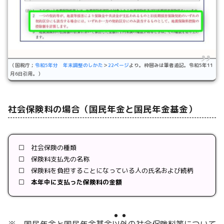
（国税庁；
令和5年分 年末調整のしかた
＞
22ページ
より。枠囲みは筆者追記。令和5年11
月6日引用。）
社会保険料の場合（国民年金と国民年金基金）
□ 社会保険の種類
□ 保険料支払先の名称
□ 保険料を負担することになっている人の氏名および続柄
□
本年中に支払った保険料の金額
●●
※ 国民年金と国民年金基金
以外
の社会保険料等について