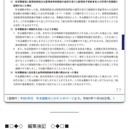
（国税庁；
令和5年分 年末調整のしかた
＞
45ページ
より。令和5年11月6日引用。）
■□◆◇ 編集後記 ◇◆□■