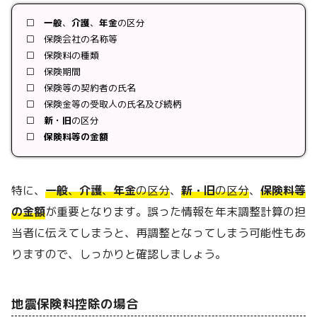
□
一般
、
介護
、
年金
の区分
□ 保険会社の名称等
□ 保険料の種類
□ 保険期間
□ 保険等の契約者の氏名
□ 保険金等の受取人の氏名及び続柄
□
新・旧
の区分
□
保険料等の金額
特に、
一般
、
介護
、
年金
の区分
、
新・旧
の区分
、
保険料等
の金額
が重要となります。誤った情報を年末調整計算の担
当者に伝えてしまうと、再調整となってしまう可能性もあ
りますので、しっかりと確認しましょう。
地震保険料控除の場合