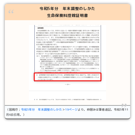
令和5年分 年末調整のしかた
生命保険料控除証明書
（国税庁；
令和5年分 年末調整のしかた
＞
19ページ
より。枠囲みは筆者追記。令和5年11
月6日引用。）