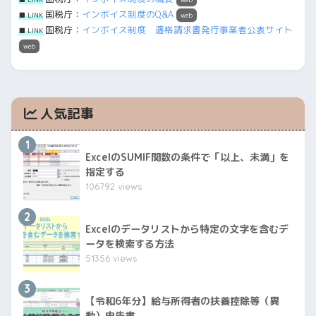
国税庁：
インボイス制度のQ&A
■ LINK
web
国税庁：
インボイス制度 適格請求書発行事業者公表サイト
■ LINK
web
人気記事
1
ExcelのSUMIF関数の条件で「以上、未満」を
指定する
106792 views
2
Excelのデータリストから特定の文字を含むデ
ータを検索する方法
51356 views
3
【令和6年分】給与所得者の扶養控除等（異