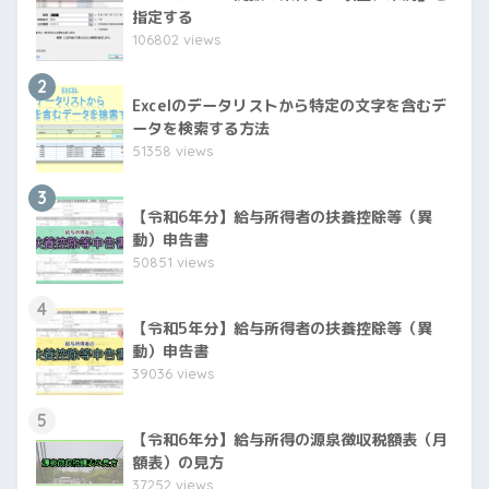
指定する
106802 views
2
Excelのデータリストから特定の文字を含むデ
ータを検索する方法
51358 views
3
【令和6年分】給与所得者の扶養控除等（異
動）申告書
50851 views
4
【令和5年分】給与所得者の扶養控除等（異
動）申告書
39036 views
5
【令和6年分】給与所得の源泉徴収税額表（月
額表）の見方
37252 views