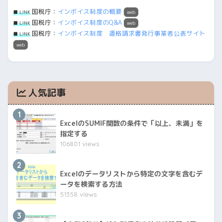
国税庁：
インボイス制度の概要
■ LINK
web
国税庁：
インボイス制度のQ&A
■ LINK
web
国税庁：
インボイス制度 適格請求書発行事業者公表サイト
■ LINK
web
人気記事
1
ExcelのSUMIF関数の条件で「以上、未満」を
指定する
106801 views
2
Excelのデータリストから特定の文字を含むデ
ータを検索する方法
51358 views
3