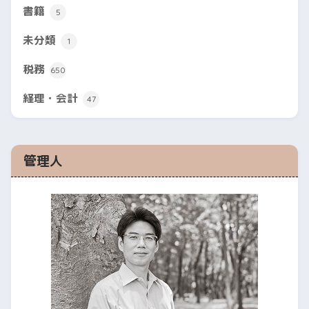
書籍
5
未分類
1
税務
650
経理・会計
47
管理人