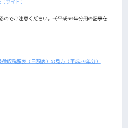
表（サイト）
るのでご注意ください。
（平成30年分用の記事を
泉徴収税額表（日額表）の見方（平成29年分）