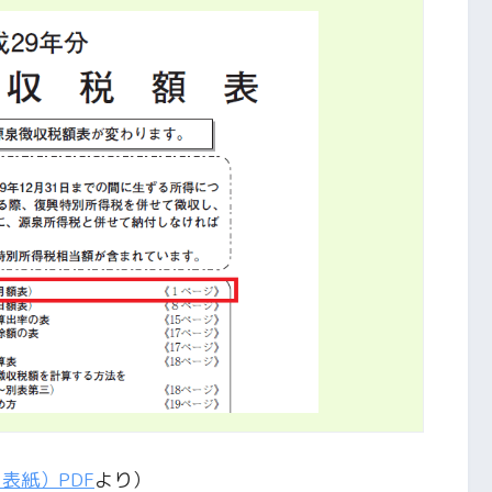
表紙）PDF
より）