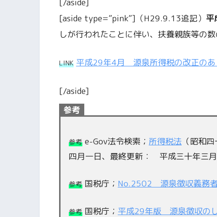
[/aside]
[aside type=”pink”]（H29.9.13追記）
平
しが行われたことに伴い、扶養親族等の数
平成29年4月 源泉所得税の改正のあらま
LINK
[/aside]
参考
e-Gov法令検索；
所得税法
（昭和四
参考
四月一日、最終更新： 平成三十年三
国税庁；
No.2502 源泉徴収義務
参考
国税庁；
平成29年版 源泉徴収の
参考