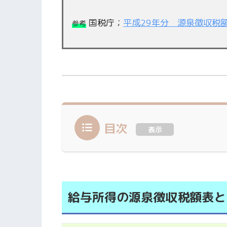
国税庁；
平成29年分 源泉徴収税
参考
目次
表示
給与所得の源泉徴収税額表と