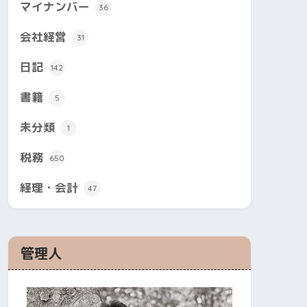
マイナンバー
36
会社経営
31
日記
142
書籍
5
未分類
1
税務
650
経理・会計
47
管理人