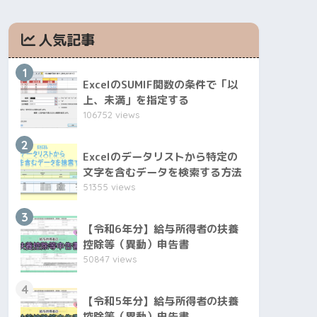
人気記事
1
ExcelのSUMIF関数の条件で「以
上、未満」を指定する
106752 views
2
Excelのデータリストから特定の
文字を含むデータを検索する方法
51355 views
3
【令和6年分】給与所得者の扶養
控除等（異動）申告書
50847 views
4
【令和5年分】給与所得者の扶養
控除等（異動）申告書