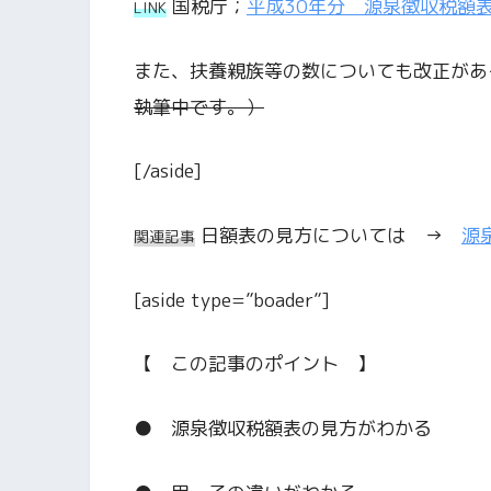
国税庁；
平成30年分 源泉徴収税額
LINK
また、扶養親族等の数についても改正があ
執筆中です。）
[/aside]
日額表の見方については →
源
関連記事
[aside type=”boader”]
【 この記事のポイント 】
● 源泉徴収税額表の見方がわかる