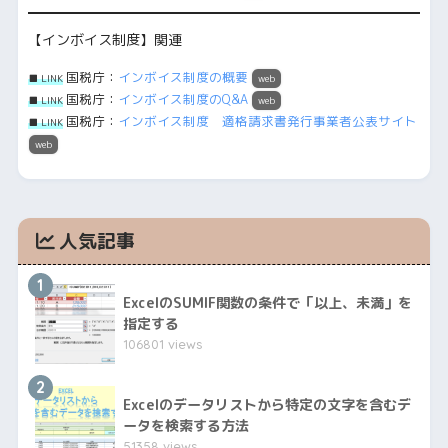
【インボイス制度】関連
国税庁：
インボイス制度の概要
■ LINK
web
国税庁：
インボイス制度のQ&A
■ LINK
web
国税庁：
インボイス制度 適格請求書発行事業者公表サイト
■ LINK
web
人気記事
1
ExcelのSUMIF関数の条件で「以上、未満」を
指定する
106801 views
2
Excelのデータリストから特定の文字を含むデ
ータを検索する方法
51358 views