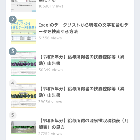
106801 views
2
Excelのデータリストから特定の文字を含むデ
ータを検索する方法
51358 views
3
【令和6年分】給与所得者の扶養控除等（異
動）申告書
50849 views
4
【令和5年分】給与所得者の扶養控除等（異
動）申告書
39036 views
5
【令和6年分】給与所得の源泉徴収税額表（月
額表）の見方
37252 views