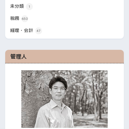
未分類
1
税務
650
経理・会計
47
管理人