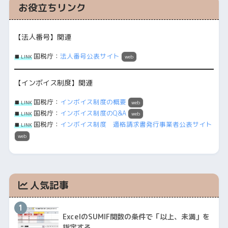
お役立ちリンク
【法人番号】関連
国税庁：
法人番号公表サイト
■ LINK
web
【インボイス制度】関連
国税庁：
インボイス制度の概要
■ LINK
web
国税庁：
インボイス制度のQ&A
■ LINK
web
国税庁：
インボイス制度 適格請求書発行事業者公表サイト
■ LINK
web
人気記事
1
ExcelのSUMIF関数の条件で「以上、未満」を
指定する